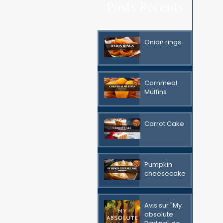
Posts Récents
Onion rings
Cornmeal
Muffins
Carrot Cake
Pumpkin
cheesecake
Avis sur "My
absolute