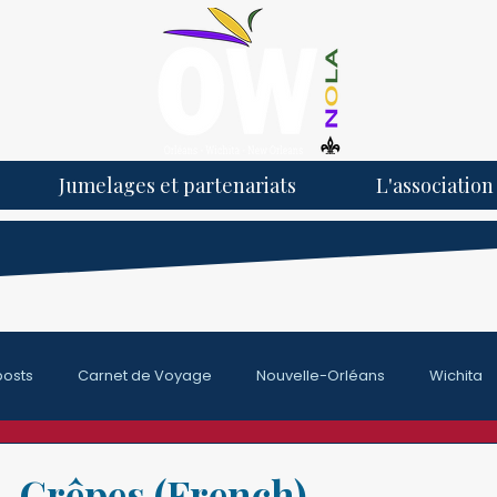
Jumelages et partenariats
L'association
posts
Carnet de Voyage
Nouvelle-Orléans
Wichita
ture & Club de littérature
Nouvelle Activité de l'association
Crêpes (French)