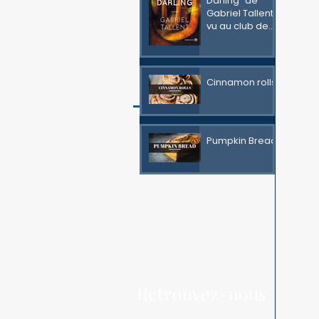
Darling" de
Gabriel Tallent,
vu au club de
littérature
Rechercher par
Cinnamon rolls
Tags
Cinéma
Délégation
NOLA
New Orleans
Pumpkin Bread
Nouvelle-Orléans
OW
OWNOLA
Orléans
Thanksgiving
Wichita
association
bayou
breakfast
cajun
club de littérature
cookies
crêpes
culture
fêtes jeanne d'arc
jumelage
livre
new england
orleans mairie
orléanais
pancakes
recipe
usa
Retrouvez-nous