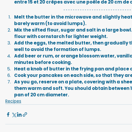
entre 15 et 20 crêpes avec une poêle de 20 cm de 
Melt the butter in the microwave and slightly heat
barely warm (to avoid lumps).
Mix the sifted flour, sugar and salt in a large bowl
flour with cornstarch for lighter weight.
Add the eggs, the melted butter, then gradually th
well to avoid the formation of lumps.
Add beer or rum, or orange blossom water, vanilla a
minutes before cooking.
Heat a knob of butter in the frying pan and place 
Cook your pancakes on each side, so that they ar
As you go, reserve on a plate, covering with a shee
them warm and soft. You should obtain between 1
pan of 20 cm diameter.
Recipes