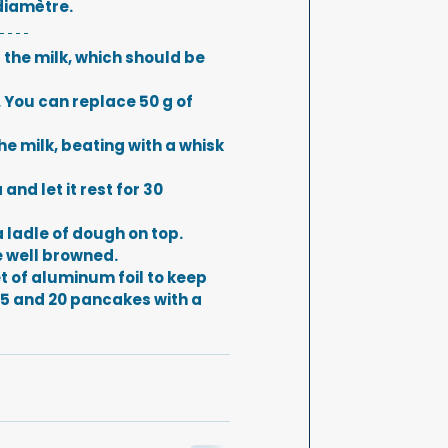
diamètre.
 the milk, which should be 
. You can replace 50 g of 
e milk, beating with a whisk 
nd let it rest for 30 
a ladle of dough on top.
e well browned.
t of aluminum foil to keep 
5 and 20 pancakes with a 