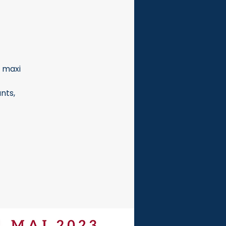
s maxi
nts,