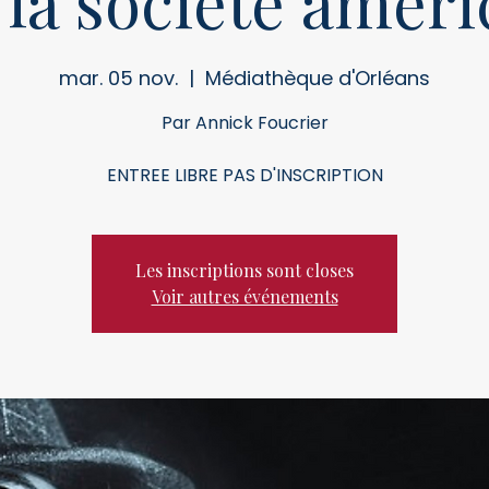
 la société améri
mar. 05 nov.
  |  
Médiathèque d'Orléans
Par Annick Foucrier
ENTREE LIBRE PAS D'INSCRIPTION
Les inscriptions sont closes
Voir autres événements