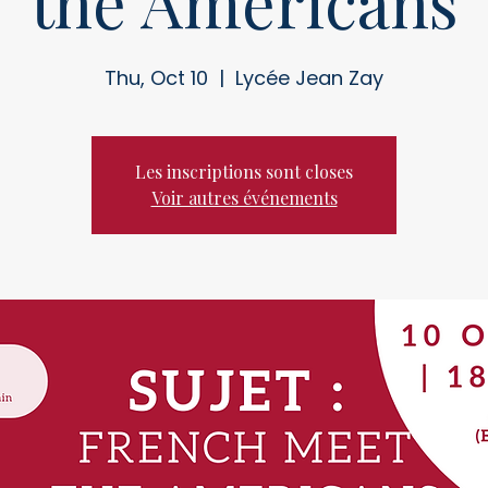
the Americans
Thu, Oct 10
  |  
Lycée Jean Zay
Les inscriptions sont closes
Voir autres événements