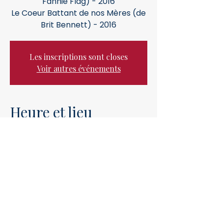
Fannie Flag) - 2016
Le Coeur Battant de nos Mères (de
Les inscriptions sont closes
Voir autres événements
Heure et lieu
Feb 26, 2022, 10:30 AM – 12:30 PM
GMT+1
Orléans, 15 Pl. du Martroi, 45000
Orléans, France