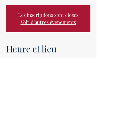
Les inscriptions sont closes
Voir d'autres événements
Heure et lieu
Jun 25, 2026, 7:00 PM
Parc de Loire, Levée de la
Chevauchée, 45650 Saint-Jean-
le-Blanc, France
Partager cet
événement